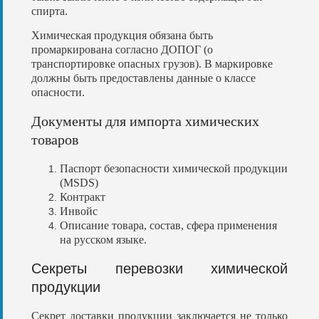
спирта
.
Химическая
продукция
обязана
быть
промаркирована
согласно
ДОПОГ
(
о
транспортировке
опасных
грузов
).
В
маркировке
должны
быть
предоставлены
данные
о
классе
опасности
.
Документы
для
импорта
химических
товаров
Паспорт
безопасности
химической
продукции
(
MSDS
)
Контракт
Инвойс
Описание
товара
,
состав
,
сфера
применения
на
русском
языке.
Секреты перевозки химической
продукции
Секрет доставки продукции заключается не только