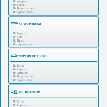
Из Америки
80-
e-mail:
info@s-standard.ru
Из России
56
Из Владивостока
Из других стран
Бесплатные
консультации
для
АВТОПЕРЕВОЗКИ
юр.лиц.
(Без
Из Европы
выходных
Из СНГ
-
Из Ирана
с
Из других стран
8:00
до
21:30)
МОРСКИЕ ПЕРЕВОЗКИ
Таможенное
Из Китая
оформление
Из Европы
грузов
Из Америки
в
Из Владивостока
аэропортах
Из других стран
Москвы
-
Шереметьево,
Ж/Д ПЕРЕВОЗКИ
Домодедово
и
Из Китая
Внуково,
Из Европы