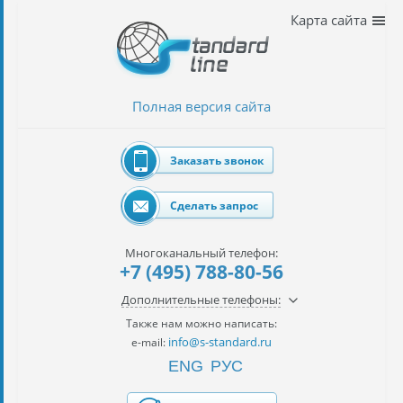
Наши
Карта сайта
услуги
таможенное
оформление
Полная версия сайта
Растаможка
авто
Заказать звонок
Импорт
автомобилей
Сделать запрос
импорт
на
Многоканальный телефон:
наш
+7 (495) 788-80-56
контракт
Дополнительные телефоны:
сертификация
Также нам можно написать:
товаров
info@s-standard.ru
e-mail:
ENG
РУС
авиаперевозки
грузов