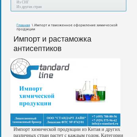
а
Из СНГ
также
Из других стран
авиа,
авто,
морем
Главная
\ Импорт и таможенное оформление химической
и
продукции
по
железной
Импорт и растаможка
дороге.
антисептиков
Импорт
химической
продукции
из
Китая
и
других
различных
стран
растет
с
каждым
годом
.
Категории