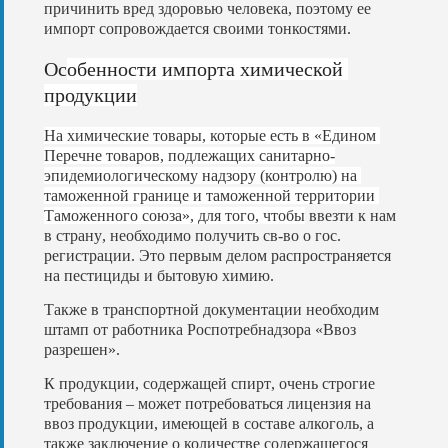
причинить
вред
здоровью
человека
,
поэтому
ее
импорт
сопровождается
своими
тонкостями
.
Ос
обенности
импорта
химической
продукции
На
химические
товары
,
которые
есть
в
«
Едином
Перечне
товаров
,
подлежащих
санитарно
-
эпидемиологическому
надзору
(
контролю
)
на
таможенной
границе
и
таможенной
территории
Таможенного
союза
»,
для
того
,
чтобы
ввезти
к
нам
в
страну
,
необходимо
получить
св
-
во
о
гос
.
регистрации
.
Это
первым
делом
распространяется
на
пестициды
и
бытовую
химию
.
Также
в
транспортной
документации
необходим
штамп
от
работника
Роспотребнадзора
«
Ввоз
разрешен
».
К
продукции
,
содержащей
спирт
,
очень
строгие
требования
–
может
потребоваться
лицензия
на
ввоз
продукции
,
имеющей
в
составе
алкоголь
,
а
также
заключение
о
количестве
содержащегося