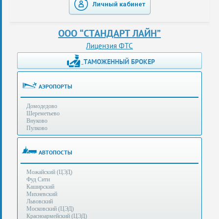
Личный кабинет
таможенные
перевозки
ООО “СТАНДАРТ ЛАЙН”
консультации
Лицензия ФТС
ТАМОЖЕННЫЙ БРОКЕР
Получение
ЭЦП
за
АЭРОПОРТЫ
сутки
Домодедово
Иные
Шереметьево
услуги
Внуково
Пулково
Опыт
оформления
АВТОПОСТЫ
Нас
Можайский (ЦЭД)
рекомендует
Фуд Сити
Каширский
Михневский
Львовский
Таможенные
Московский (ЦЭД)
процедуры
Красноармейский (ЦЭД)