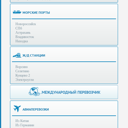
(особенности):
Полезная
МОРСКИЕ ПОРТЫ
информация
Новороссийск
СПб
Стоимость
Астрахань
услуг
Владивосток
Находка
Контакты
Ж/Д СТАНЦИИ
Заказать
Ворсино
звонок
Селятино
Кунцево 2
Сделать
Электроугли
запрос
Дополнительные
МЕЖДУНАРОДНЫЙ ПЕРЕВОЗЧИК
Многоканальный
телефоны:
телефон:
+7 (929) 575-
+7
96-62
АВИАПЕРЕВОЗКИ
(495)
+7 (925) 104-
Из Китая
15-94
788-
Из Германии