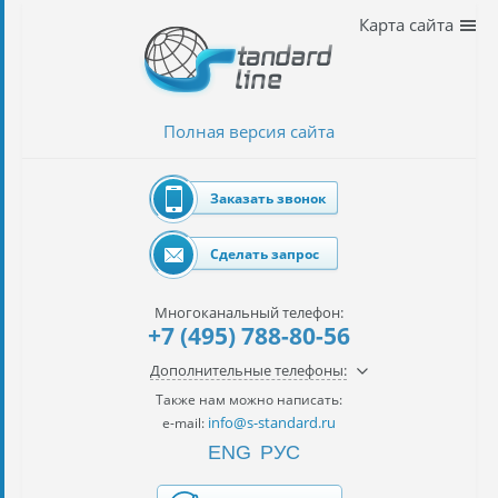
Наши
Карта сайта
услуги
таможенное
оформление
Полная версия сайта
Растаможка
авто
Заказать звонок
Импорт
автомобилей
Сделать запрос
импорт
на
Многоканальный телефон:
наш
+7 (495) 788-80-56
контракт
Дополнительные телефоны:
сертификация
Также нам можно написать:
товаров
info@s-standard.ru
e-mail:
ENG
РУС
авиаперевозки
грузов