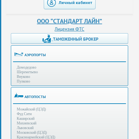
Личный кабинет
таможенные
перевозки
ООО “СТАНДАРТ ЛАЙН”
консультации
Лицензия ФТС
ТАМОЖЕННЫЙ БРОКЕР
Получение
ЭЦП
за
АЭРОПОРТЫ
сутки
Домодедово
Иные
Шереметьево
услуги
Внуково
Пулково
Опыт
оформления
АВТОПОСТЫ
Нас
Можайский (ЦЭД)
рекомендует
Фуд Сити
Каширский
Михневский
Львовский
Таможенные
Московский (ЦЭД)
процедуры
Красноармейский (ЦЭД)