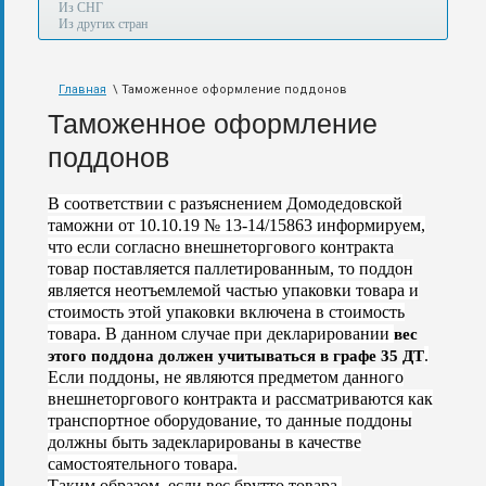
а
Из СНГ
также
Из других стран
авиа,
авто,
морем
Главная
\ Таможенное оформление поддонов
и
по
Таможенное оформление
железной
дороге.
поддонов
В соответствии с разъяснением Домодедовской
таможни от 10.10.19 № 13-14/15863 информируем,
что если согласно внешнеторгового контракта
товар поставляется паллетированным, то поддон
является неотъемлемой частью упаковки товара и
стоимость этой упаковки включена в стоимость
товара. В данном случае при декларировании
вес
.
этого поддона должен учитываться в графе 35 ДТ
Если поддоны, не являются предметом данного
внешнеторгового контракта и рассматриваются как
транспортное оборудование, то данные поддоны
должны быть задекларированы в качестве
самостоятельного товара.
Таким образом, если вес брутто товара,