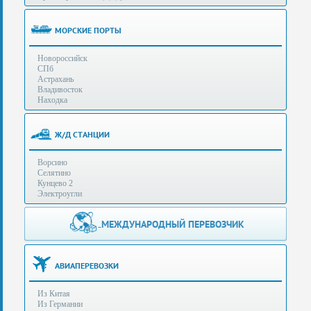
(особенности):
Полезная
МОРСКИЕ ПОРТЫ
информация
Новороссийск
СПб
Стоимость
Астрахань
услуг
Владивосток
Находка
Контакты
Ж/Д СТАНЦИИ
Заказать
Ворсино
звонок
Селятино
Кунцево 2
Сделать
Электроугли
запрос
Дополнительные
МЕЖДУНАРОДНЫЙ ПЕРЕВОЗЧИК
Многоканальный
телефоны:
телефон:
+7 (929) 575-
+7
96-62
АВИАПЕРЕВОЗКИ
(495)
+7 (925) 104-
Из Китая
15-94
788-
Из Германии