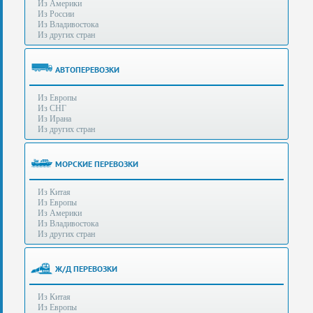
Из Америки
80-
e-mail:
info@s-standard.ru
Из России
56
Из Владивостока
Из других стран
Бесплатные
консультации
для
АВТОПЕРЕВОЗКИ
юр.лиц.
(Без
Из Европы
выходных
Из СНГ
-
Из Ирана
с
Из других стран
8:00
до
21:30)
МОРСКИЕ ПЕРЕВОЗКИ
Таможенное
Из Китая
оформление
Из Европы
грузов
Из Америки
в
Из Владивостока
аэропортах
Из других стран
Москвы
-
Шереметьево,
Ж/Д ПЕРЕВОЗКИ
Домодедово
и
Из Китая
Внуково,
Из Европы