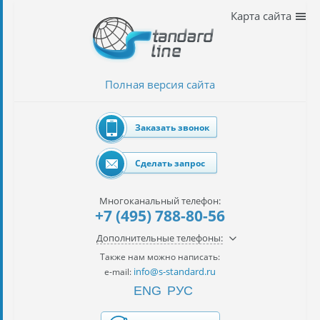
Наши
Карта сайта
услуги
таможенное
оформление
Полная версия сайта
Растаможка
авто
Заказать звонок
Импорт
автомобилей
Сделать запрос
импорт
на
Многоканальный телефон:
наш
+7 (495) 788-80-56
контракт
Дополнительные телефоны:
сертификация
Также нам можно написать:
товаров
info@s-standard.ru
e-mail:
ENG
РУС
авиаперевозки
грузов