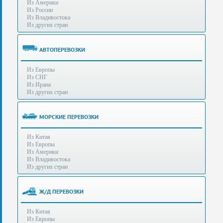
Из Америки
80-
e-mail:
info@s-standard.ru
Из России
56
Из Владивостока
Из других стран
Бесплатные
консультации
для
АВТОПЕРЕВОЗКИ
юр.лиц.
(Без
Из Европы
выходных
Из СНГ
-
Из Ирана
с
Из других стран
8:00
до
21:30)
МОРСКИЕ ПЕРЕВОЗКИ
Таможенное
Из Китая
оформление
Из Европы
грузов
Из Америки
в
Из Владивостока
аэропортах
Из других стран
Москвы
-
Шереметьево,
Ж/Д ПЕРЕВОЗКИ
Домодедово
и
Из Китая
Внуково,
Из Европы