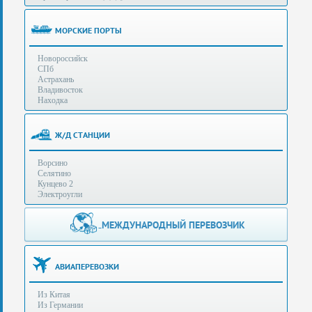
(особенности):
Полезная
МОРСКИЕ ПОРТЫ
информация
Новороссийск
СПб
Стоимость
Астрахань
услуг
Владивосток
Находка
Контакты
Ж/Д СТАНЦИИ
Заказать
Ворсино
звонок
Селятино
Кунцево 2
Сделать
Электроугли
запрос
Дополнительные
МЕЖДУНАРОДНЫЙ ПЕРЕВОЗЧИК
Многоканальный
телефоны:
телефон:
+7 (929) 575-
+7
96-62
АВИАПЕРЕВОЗКИ
(495)
+7 (925) 104-
Из Китая
15-94
788-
Из Германии