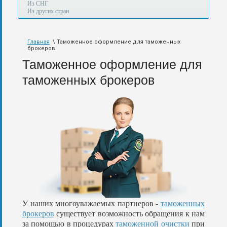
а
Из СНГ
также
Из других стран
авиа,
авто,
морем
Главная
\ Таможенное оформление для таможенных
и
брокеров
по
железной
Таможенное оформление для
дороге.
таможенных брокеров
У наших многоуважаемых партнеров -
таможенных
брокеров
существует возможность обращения к нам
за помощью в процедурах
таможенной очистки
при