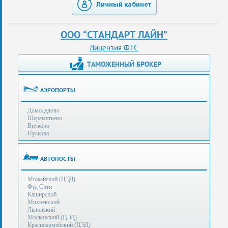
Личный кабинет
таможенные
перевозки
ООО “СТАНДАРТ ЛАЙН”
консультации
Лицензия ФТС
ТАМОЖЕННЫЙ БРОКЕР
Получение
ЭЦП
за
АЭРОПОРТЫ
сутки
Домодедово
Иные
Шереметьево
услуги
Внуково
Пулково
Опыт
оформления
АВТОПОСТЫ
Нас
Можайский (ЦЭД)
рекомендует
Фуд Сити
Каширский
Михневский
Львовский
Таможенные
Московский (ЦЭД)
процедуры
Красноармейский (ЦЭД)