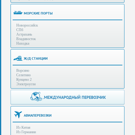
(особенности):
Полезная
МОРСКИЕ ПОРТЫ
информация
Новороссийск
СПб
Стоимость
Астрахань
услуг
Владивосток
Находка
Контакты
Ж/Д СТАНЦИИ
Заказать
Ворсино
звонок
Селятино
Кунцево 2
Сделать
Электроугли
запрос
Дополнительные
МЕЖДУНАРОДНЫЙ ПЕРЕВОЗЧИК
Многоканальный
телефоны:
телефон:
+7 (929) 575-
+7
96-62
АВИАПЕРЕВОЗКИ
(495)
+7 (925) 104-
Из Китая
15-94
788-
Из Германии