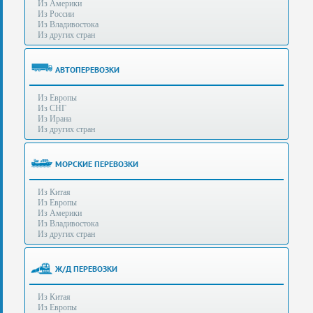
Из Америки
80-
e-mail:
info@s-standard.ru
Из России
56
Из Владивостока
Из других стран
Бесплатные
консультации
для
АВТОПЕРЕВОЗКИ
юр.лиц.
(Без
Из Европы
выходных
Из СНГ
-
Из Ирана
с
Из других стран
8:00
до
21:30)
МОРСКИЕ ПЕРЕВОЗКИ
Таможенное
Из Китая
оформление
Из Европы
грузов
Из Америки
в
Из Владивостока
аэропортах
Из других стран
Москвы
-
Шереметьево,
Ж/Д ПЕРЕВОЗКИ
Домодедово
и
Из Китая
Внуково,
Из Европы