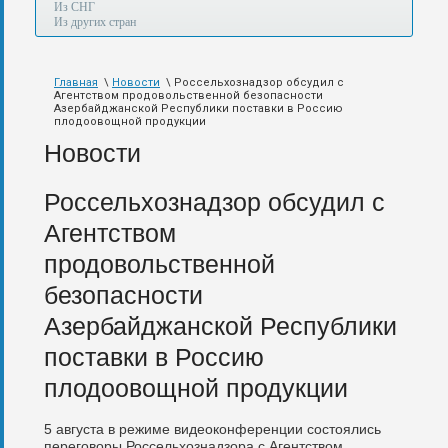
а
Из СНГ
также
Из других стран
авиа,
авто,
морем
Главная
\
Новости
\ Россельхознадзор обсудил с
и
Агентством продовольственной безопасности
по
Азербайджанской Республики поставки в Россию
железной
плодоовощной продукции
дороге.
Новости
Россельхознадзор обсудил с
Агентством
продовольственной
безопасности
Азербайджанской Республики
поставки в Россию
плодоовощной продукции
5 августа в режиме видеоконференции состоялись
переговоры Россельхознадзора с Агентством