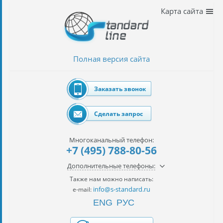
Наши
Карта сайта
услуги
таможенное
оформление
Полная версия сайта
Растаможка
авто
Заказать звонок
Импорт
автомобилей
Сделать запрос
импорт
на
Многоканальный телефон:
наш
+7 (495) 788-80-56
контракт
Дополнительные телефоны:
сертификация
Также нам можно написать:
товаров
info@s-standard.ru
e-mail:
ENG
РУС
авиаперевозки
грузов