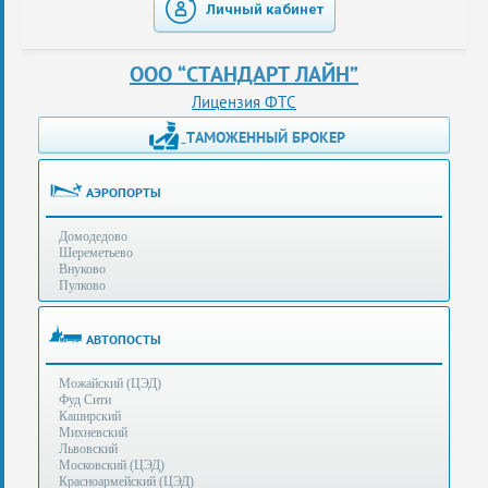
Личный кабинет
таможенные
перевозки
ООО “СТАНДАРТ ЛАЙН”
консультации
Лицензия ФТС
ТАМОЖЕННЫЙ БРОКЕР
Получение
ЭЦП
за
АЭРОПОРТЫ
сутки
Домодедово
Иные
Шереметьево
услуги
Внуково
Пулково
Опыт
оформления
АВТОПОСТЫ
Нас
Можайский (ЦЭД)
рекомендует
Фуд Сити
Каширский
Михневский
Львовский
Таможенные
Московский (ЦЭД)
процедуры
Красноармейский (ЦЭД)