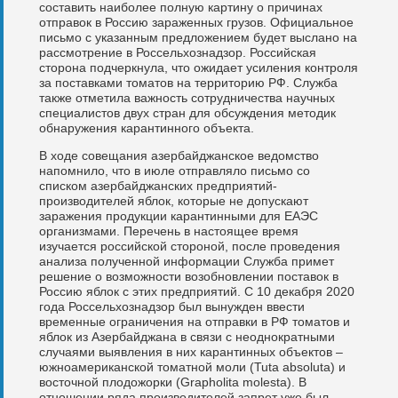
составить наиболее полную картину о причинах
отправок в Россию зараженных грузов. Официальное
письмо с указанным предложением будет выслано на
рассмотрение в Россельхознадзор. Российская
сторона подчеркнула, что ожидает усиления контроля
за поставками томатов на территорию РФ. Служба
также отметила важность сотрудничества научных
специалистов двух стран для обсуждения методик
обнаружения карантинного объекта.
В ходе совещания азербайджанское ведомство
напомнило, что в июле отправляло письмо со
списком азербайджанских предприятий-
производителей яблок, которые не допускают
заражения продукции карантинными для ЕАЭС
организмами. Перечень в настоящее время
изучается российской стороной, после проведения
анализа полученной информации Служба примет
решение о возможности возобновлении поставок в
Россию яблок с этих предприятий. С 10 декабря 2020
года Россельхознадзор был вынужден ввести
временные ограничения на отправки в РФ томатов и
яблок из Азербайджана в связи с неоднократными
случаями выявления в них карантинных объектов –
южноамериканской томатной моли (Tuta absoluta) и
восточной плодожорки (Grapholita molesta). В
отношении ряда производителей запрет уже был