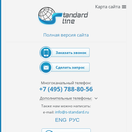
Наши
Карта сайта
услуги
таможенное
оформление
Полная версия сайта
Растаможка
авто
Заказать звонок
Импорт
автомобилей
Сделать запрос
импорт
на
Многоканальный телефон:
наш
+7 (495) 788-80-56
контракт
Дополнительные телефоны:
сертификация
Также нам можно написать:
товаров
info@s-standard.ru
e-mail:
ENG
РУС
авиаперевозки
грузов