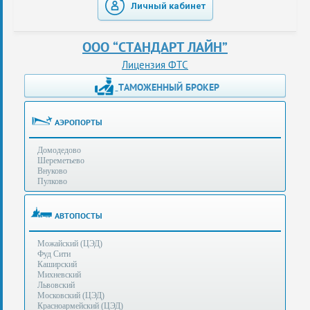
Личный кабинет
таможенные
перевозки
ООО “СТАНДАРТ ЛАЙН”
консультации
Лицензия ФТС
ТАМОЖЕННЫЙ БРОКЕР
Получение
ЭЦП
за
АЭРОПОРТЫ
сутки
Домодедово
Иные
Шереметьево
услуги
Внуково
Пулково
Опыт
оформления
АВТОПОСТЫ
Нас
Можайский (ЦЭД)
рекомендует
Фуд Сити
Каширский
Михневский
Львовский
Таможенные
Московский (ЦЭД)
процедуры
Красноармейский (ЦЭД)