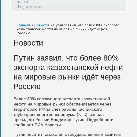
а
Из СНГ
также
Из других стран
авиа,
авто,
морем
Главная
\
Новости
\ Путин заявил, что более 80% экспорта
и
казахстанской нефти на мировые рынки идёт через
по
Россию
железной
Новости
дороге.
Путин заявил, что более 80%
экспорта казахстанской нефти
на мировые рынки идёт через
Россию
Более 80% совокупного экспорта казахстанской
нефти на мировые рынки обеспечивается через
территорию РФ за счёт работы Каспийского
трубопроводного консорциума (КТК), заявил
президент России Владимир Путин. Подробности
сообщает РИА Новости.
Путин посетит Казахстан с государственным визитом