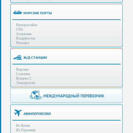
(особенности):
Полезная
МОРСКИЕ ПОРТЫ
информация
Новороссийск
СПб
Стоимость
Астрахань
услуг
Владивосток
Находка
Контакты
Ж/Д СТАНЦИИ
Заказать
Ворсино
звонок
Селятино
Кунцево 2
Сделать
Электроугли
запрос
Дополнительные
МЕЖДУНАРОДНЫЙ ПЕРЕВОЗЧИК
Многоканальный
телефоны:
телефон:
+7 (929) 575-
+7
96-62
АВИАПЕРЕВОЗКИ
(495)
+7 (925) 104-
Из Китая
15-94
788-
Из Германии