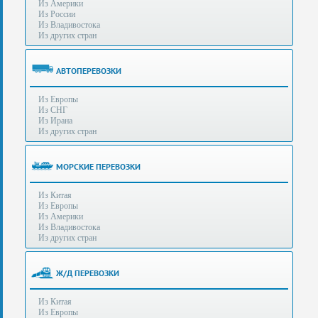
Из Америки
80-
e-mail:
info@s-standard.ru
Из России
56
Из Владивостока
Из других стран
Бесплатные
консультации
для
АВТОПЕРЕВОЗКИ
юр.лиц.
(Без
Из Европы
выходных
Из СНГ
-
Из Ирана
с
Из других стран
8:00
до
21:30)
МОРСКИЕ ПЕРЕВОЗКИ
Таможенное
Из Китая
оформление
Из Европы
грузов
Из Америки
в
Из Владивостока
аэропортах
Из других стран
Москвы
-
Шереметьево,
Ж/Д ПЕРЕВОЗКИ
Домодедово
и
Из Китая
Внуково,
Из Европы