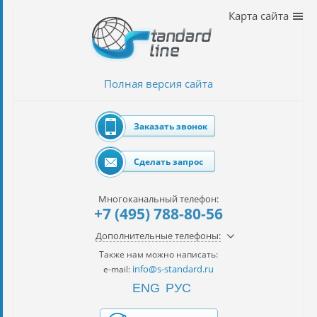
Наши
Карта сайта
услуги
таможенное
оформление
Полная версия сайта
Растаможка
авто
Заказать звонок
Импорт
автомобилей
Сделать запрос
импорт
на
Многоканальный телефон:
наш
+7 (495) 788-80-56
контракт
Дополнительные телефоны:
сертификация
Также нам можно написать:
товаров
info@s-standard.ru
e-mail:
ENG
РУС
авиаперевозки
грузов