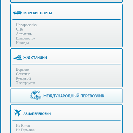
(особенности):
Полезная
МОРСКИЕ ПОРТЫ
информация
Новороссийск
СПб
Стоимость
Астрахань
услуг
Владивосток
Находка
Контакты
Ж/Д СТАНЦИИ
Заказать
Ворсино
звонок
Селятино
Кунцево 2
Сделать
Электроугли
запрос
Дополнительные
МЕЖДУНАРОДНЫЙ ПЕРЕВОЗЧИК
Многоканальный
телефоны:
телефон:
+7 (929) 575-
+7
96-62
АВИАПЕРЕВОЗКИ
(495)
+7 (925) 104-
Из Китая
15-94
788-
Из Германии