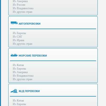
Из Америки
80-
e-mail:
info@s-standard.ru
Из России
56
Из Владивостока
Из других стран
Бесплатные
консультации
для
АВТОПЕРЕВОЗКИ
юр.лиц.
(Без
Из Европы
выходных
Из СНГ
-
Из Ирана
с
Из других стран
8:00
до
21:30)
МОРСКИЕ ПЕРЕВОЗКИ
Таможенное
Из Китая
оформление
Из Европы
грузов
Из Америки
в
Из Владивостока
аэропортах
Из других стран
Москвы
-
Шереметьево,
Ж/Д ПЕРЕВОЗКИ
Домодедово
и
Из Китая
Внуково,
Из Европы