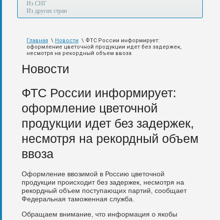
а
Из СНГ
также
Из других стран
авиа,
авто,
морем
Главная
\
Новости
\ ФТС России информирует:
и
оформление цветочной продукции идет без задержек,
по
несмотря на рекордный объем ввоза
железной
Новости
дороге.
ФТС России информирует:
оформление цветочной
продукции идет без задержек,
несмотря на рекордный объем
ввоза
Оформление ввозимой в Россию цветочной
продукции происходит без задержек, несмотря на
рекордный объем поступающих партий, сообщает
Федеральная таможенная служба.
Обращаем внимание, что информация о якобы