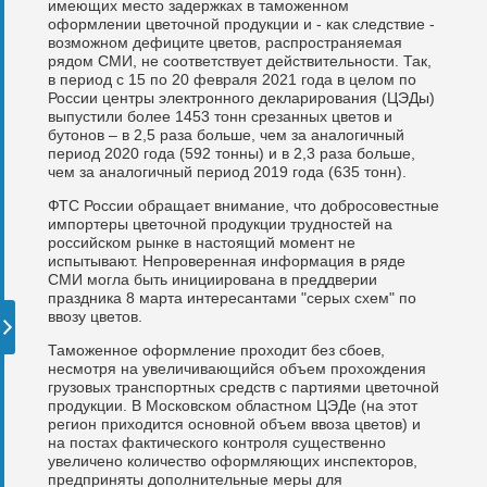
имеющих место задержках в таможенном
оформлении цветочной продукции и - как следствие -
возможном дефиците цветов, распространяемая
рядом СМИ, не соответствует действительности. Так,
в период с 15 по 20 февраля 2021 года в целом по
России центры электронного декларирования (ЦЭДы)
выпустили более 1453 тонн срезанных цветов и
бутонов – в 2,5 раза больше, чем за аналогичный
период 2020 года (592 тонны) и в 2,3 раза больше,
чем за аналогичный период 2019 года (635 тонн).
ФТС России обращает внимание, что добросовестные
импортеры цветочной продукции трудностей на
российском рынке в настоящий момент не
испытывают. Непроверенная информация в ряде
СМИ могла быть инициирована в преддверии
праздника 8 марта интересантами "серых схем" по
ввозу цветов.
Таможенное оформление проходит без сбоев,
несмотря на увеличивающийся объем прохождения
грузовых транспортных средств с партиями цветочной
продукции. В Московском областном ЦЭДе (на этот
регион приходится основной объем ввоза цветов) и
на постах фактического контроля существенно
увеличено количество оформляющих инспекторов,
предприняты дополнительные меры для