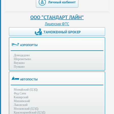
Личный кабинет
таможенные
перевозки
ООО “СТАНДАРТ ЛАЙН”
консультации
Лицензия ФТС
ТАМОЖЕННЫЙ БРОКЕР
Получение
ЭЦП
за
АЭРОПОРТЫ
сутки
Домодедово
Иные
Шереметьево
услуги
Внуково
Пулково
Опыт
оформления
АВТОПОСТЫ
Нас
Можайский (ЦЭД)
рекомендует
Фуд Сити
Каширский
Михневский
Львовский
Таможенные
Московский (ЦЭД)
процедуры
Красноармейский (ЦЭД)